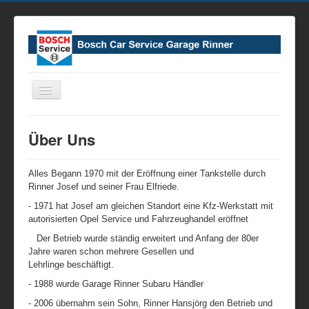
Navigation
an/aus
Home
Über Uns
Leistungen
Verkauf
Alles Begann 1970 mit der Eröffnung einer Tankstelle durch
Rinner Josef und seiner Frau Elfriede.
Über Uns
- 1971 hat Josef am gleichen Standort eine Kfz-Werkstatt mit
Kontakt
autorisierten Opel Service und Fahrzeughandel eröffnet
Der Betrieb wurde ständig erweitert und Anfang der 80er
Impressum
Jahre waren schon mehrere Gesellen
und
Lehrlinge
beschäftigt.
- 1988 wurde Garage Rinner Subaru Händler
- 2006 übernahm sein Sohn, Rinner Hansjörg den Betrieb und